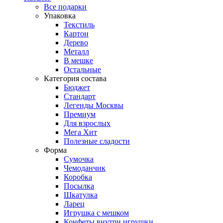
Все подарки
Упаковка
Текстиль
Картон
Дерево
Металл
В мешке
Остальные
Категория состава
Бюджет
Стандарт
Легенды Москвы
Премиум
Для взрослых
Мега Хит
Полезные сладости
Форма
Сумочка
Чемоданчик
Коробка
Посылка
Шкатулка
Ларец
Игрушка с мешком
Конфеты внутри игрушки