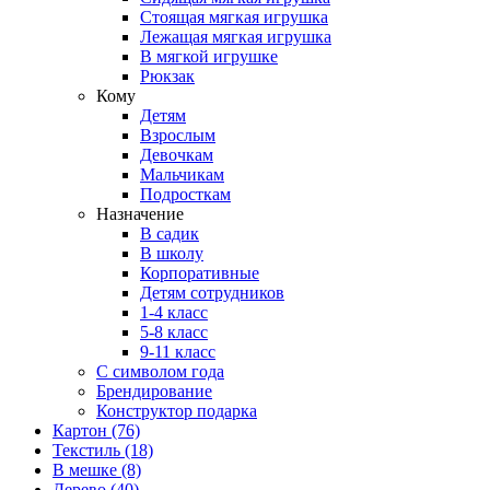
Стоящая мягкая игрушка
Лежащая мягкая игрушка
В мягкой игрушке
Рюкзак
Кому
Детям
Взрослым
Девочкам
Мальчикам
Подросткам
Назначение
В садик
В школу
Корпоративные
Детям сотрудников
1-4 класс
5-8 класс
9-11 класс
С символом года
Брендирование
Конструктор подарка
Картон
(76)
Текстиль
(18)
В мешке
(8)
Дерево
(40)