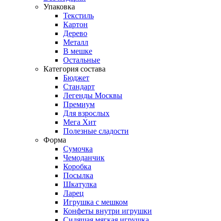
Упаковка
Текстиль
Картон
Дерево
Металл
В мешке
Остальные
Категория состава
Бюджет
Стандарт
Легенды Москвы
Премиум
Для взрослых
Мега Хит
Полезные сладости
Форма
Сумочка
Чемоданчик
Коробка
Посылка
Шкатулка
Ларец
Игрушка с мешком
Конфеты внутри игрушки
Сидящая мягкая игрушка