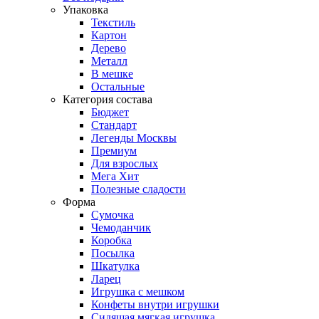
Упаковка
Текстиль
Картон
Дерево
Металл
В мешке
Остальные
Категория состава
Бюджет
Стандарт
Легенды Москвы
Премиум
Для взрослых
Мега Хит
Полезные сладости
Форма
Сумочка
Чемоданчик
Коробка
Посылка
Шкатулка
Ларец
Игрушка с мешком
Конфеты внутри игрушки
Сидящая мягкая игрушка