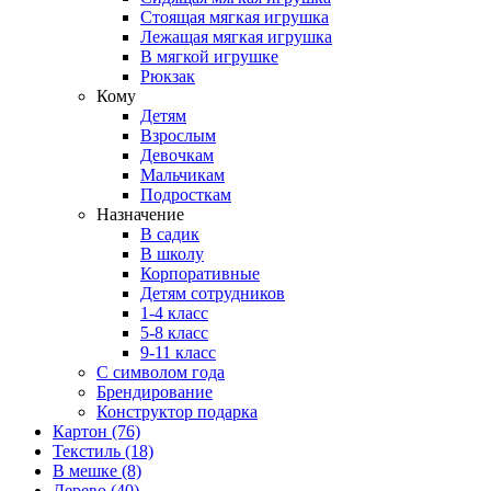
Стоящая мягкая игрушка
Лежащая мягкая игрушка
В мягкой игрушке
Рюкзак
Кому
Детям
Взрослым
Девочкам
Мальчикам
Подросткам
Назначение
В садик
В школу
Корпоративные
Детям сотрудников
1-4 класс
5-8 класс
9-11 класс
С символом года
Брендирование
Конструктор подарка
Картон
(76)
Текстиль
(18)
В мешке
(8)
Дерево
(40)