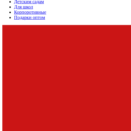
Детским садам
Для школ
Корпоротивные
Подарки оптом