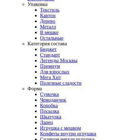
Упаковка
Текстиль
Картон
Дерево
Металл
В мешке
Остальные
Категория состава
Бюджет
Стандарт
Легенды Москвы
Премиум
Для взрослых
Мега Хит
Полезные сладости
Форма
Сумочка
Чемоданчик
Коробка
Посылка
Шкатулка
Ларец
Игрушка с мешком
Конфеты внутри игрушки
Сидящая мягкая игрушка