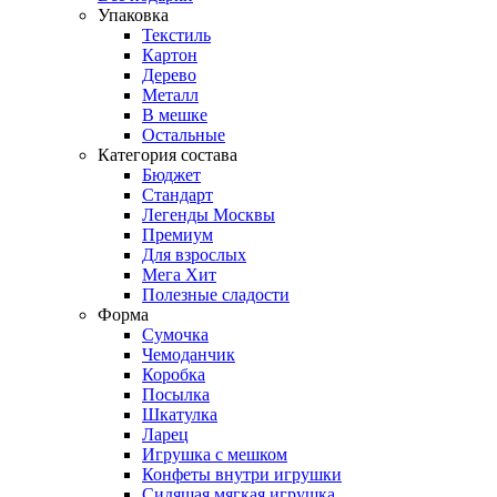
Упаковка
Текстиль
Картон
Дерево
Металл
В мешке
Остальные
Категория состава
Бюджет
Стандарт
Легенды Москвы
Премиум
Для взрослых
Мега Хит
Полезные сладости
Форма
Сумочка
Чемоданчик
Коробка
Посылка
Шкатулка
Ларец
Игрушка с мешком
Конфеты внутри игрушки
Сидящая мягкая игрушка