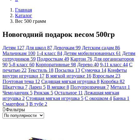
Главная
Каталог
Вес 500 грамм
Новогодний подарок весом 500гр
Детям
127
Для школ
87
Девочкам
99
Детским садам
86
Мальчикам
100
1-4 класс
84
Детям мобилизованных
61
Детям
сотрудников
59
Подросткам
49
Картон
76
Для организаторов
90
5-8 класс
60
Корпоративные
98
Дерево
40
9-11 класс
44
С
печатью
22
Текстиль
18
Посылка
13
Сумочка
14
Конфеты
внутри игрушки
17
В мягкой игрушке
16
Взрослым
23
Почтовая тема
12
Сидящая мягкая игрушка
8
Коробка
82
Шкатулка
7
Ларец
5
В мешке
8
Полупрозрачная
7
Металл
1
Чемоданчик
5
Рюкзак
5
Остальное
11
Лежащая мягкая
игрушка
2
Стоящая мягкая игрушка
5
С окошком
4
Банка
1
Смартфон
3
В тубе
2
Фильтры