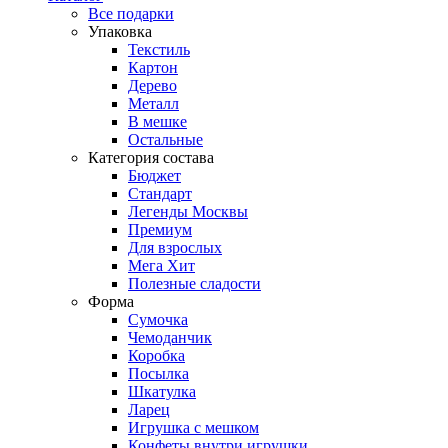
Все подарки
Упаковка
Текстиль
Картон
Дерево
Металл
В мешке
Остальные
Категория состава
Бюджет
Стандарт
Легенды Москвы
Премиум
Для взрослых
Мега Хит
Полезные сладости
Форма
Сумочка
Чемоданчик
Коробка
Посылка
Шкатулка
Ларец
Игрушка с мешком
Конфеты внутри игрушки