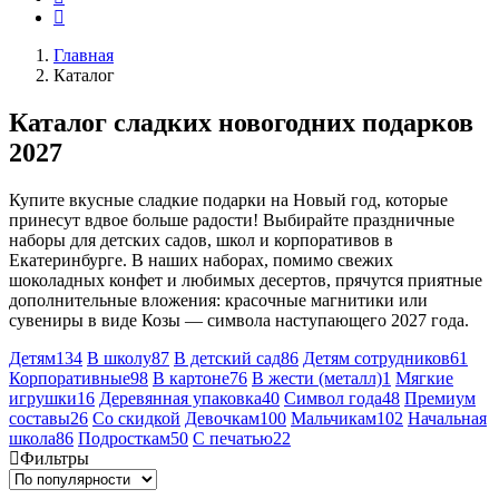
Главная
Каталог
Каталог сладких новогодних подарков
2027
Купите вкусные сладкие подарки на Новый год, которые
принесут вдвое больше радости! Выбирайте праздничные
наборы для детских садов, школ и корпоративов в
Екатеринбурге. В наших наборах, помимо свежих
шоколадных конфет и любимых десертов, прячутся приятные
дополнительные вложения: красочные магнитики или
сувениры в виде Козы — символа наступающего 2027 года.
Детям
134
В школу
87
В детский сад
86
Детям сотрудников
61
Корпоративные
98
В картоне
76
В жести (металл)
1
Мягкие
игрушки
16
Деревянная упаковка
40
Символ года
48
Премиум
составы
26
Со скидкой
Девочкам
100
Мальчикам
102
Начальная
школа
86
Подросткам
50
С печатью
22
Фильтры