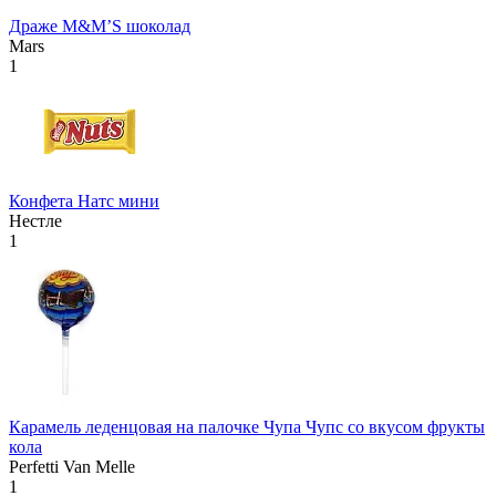
Драже М&М’S шоколад
Mars
1
Конфета Натс мини
Нестле
1
Карамель леденцовая на палочке Чупа Чупс со вкусом фрукты
кола
Perfetti Van Melle
1