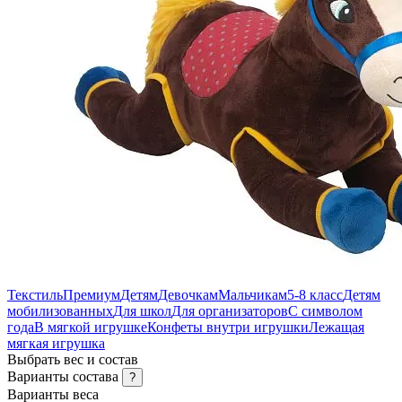
Текстиль
Премиум
Детям
Девочкам
Мальчикам
5-8 класс
Детям
мобилизованных
Для школ
Для организаторов
С символом
года
В мягкой игрушке
Конфеты внутри игрушки
Лежащая
мягкая игрушка
Выбрать вес и состав
Варианты состава
?
Варианты веса