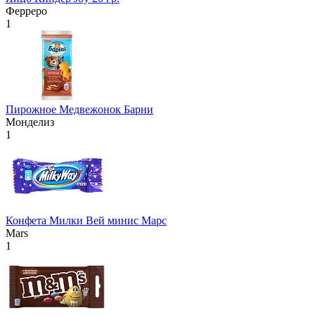
Ферреро
1
Пирожное Медвежонок Барни
Монделиз
1
Конфета Милки Вей минис Марс
Mars
1