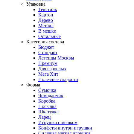
Упаковка
Текстиль
Картон
Дерево
Металл
В мешке
Остальные
Категория состава
Бюджет
Стандарт
Легенды Москвы
Премиум
Для взрослых
Мега Хит
Полезные сладости
Форма
Сумочка
Чемоданчик
Коробка
Посылка
Шкатулка
Ларец
Игрушка с мешком
Конфеты внутри игрушки
Сидящая мягкая игрушка