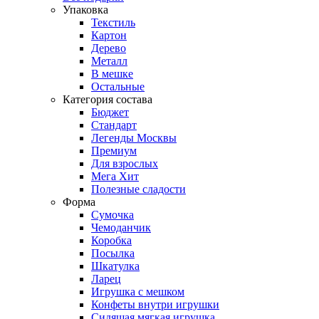
Упаковка
Текстиль
Картон
Дерево
Металл
В мешке
Остальные
Категория состава
Бюджет
Стандарт
Легенды Москвы
Премиум
Для взрослых
Мега Хит
Полезные сладости
Форма
Сумочка
Чемоданчик
Коробка
Посылка
Шкатулка
Ларец
Игрушка с мешком
Конфеты внутри игрушки
Сидящая мягкая игрушка