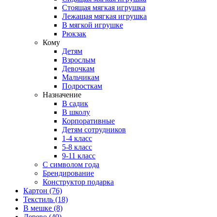
Стоящая мягкая игрушка
Лежащая мягкая игрушка
В мягкой игрушке
Рюкзак
Кому
Детям
Взрослым
Девочкам
Мальчикам
Подросткам
Назначение
В садик
В школу
Корпоративные
Детям сотрудников
1-4 класс
5-8 класс
9-11 класс
С символом года
Брендирование
Конструктор подарка
Картон
(76)
Текстиль
(18)
В мешке
(8)
Дерево
(40)